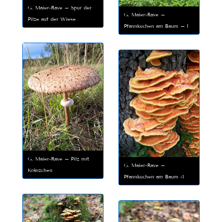
G. Maier-Rave – Spur der
G. Maier-Rave –
Pilze auf der Wiese
Pfannkuchen am Baum – 1
G. Maier-Rave – Pilz mit
G. Maier-Rave –
Kränzchen
Pfannkuchen am Baum -1