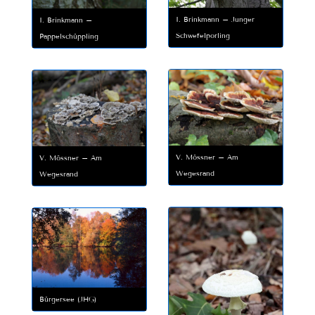
I. Brinkmann – Junger
I. Brinkmann –
Schwefelporling
Pappelschüppling
V. Mössner – Am
V. Mössner – Am
Wegesrand
Wegesrand
Bürgersee (JHG)