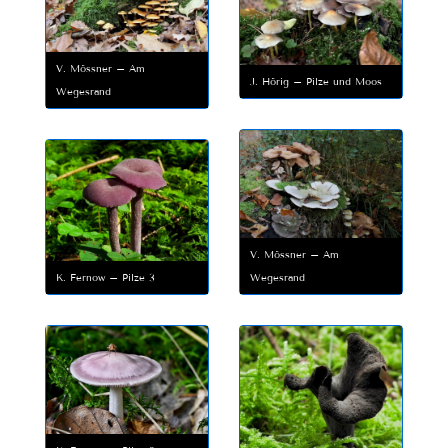
V. Mössner – Am
J. Hörig – Pilze und Moos
Wegesrand
V. Mössner – Am
Wegesrand
K. Fernow – Pilze 3