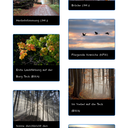
Brücke (JHG)
Herbststimmung (JHG)
Fliegende Kraniche (KFW)
Erste Laubfärbung auf der
Burg Teck (BWA)
Im Nebel auf die Teck
(BWA)
Sonne durchbricht den