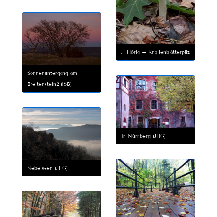
J. Hörig – Knollenblätterpilz
Sonnenuntergang am
Breitenstein2 (ISB)
In Nürnberg (JHG)
Nebelseen (JHG)