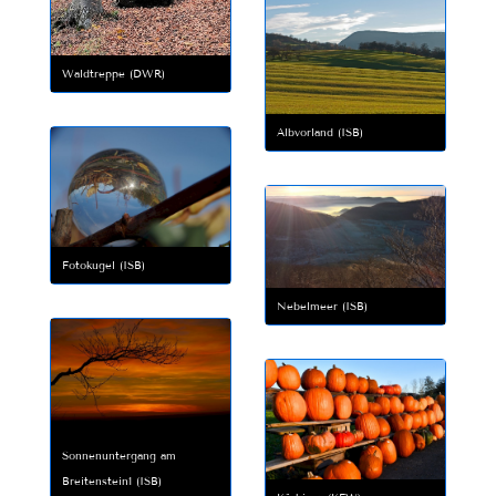
Waldtreppe (DWR)
Albvorland (ISB)
Fotokugel (ISB)
Nebelmeer (ISB)
Sonnenuntergang am
Breitenstein1 (ISB)